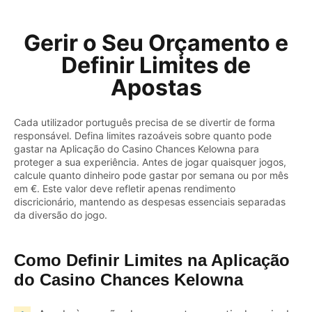
Gerir o Seu Orçamento e
Definir Limites de
Apostas
Cada utilizador português precisa de se divertir de forma
responsável. Defina limites razoáveis sobre quanto pode
gastar na Aplicação do Casino Chances Kelowna para
proteger a sua experiência. Antes de jogar quaisquer jogos,
calcule quanto dinheiro pode gastar por semana ou por mês
em €. Este valor deve refletir apenas rendimento
discricionário, mantendo as despesas essenciais separadas
da diversão do jogo.
Como Definir Limites na Aplicação
do Casino Chances Kelowna