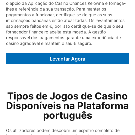
o apoio da Aplicação do Casino Chances Kelowna e forneça-
lhes a referência da sua transação. Para manter os
pagamentos a funcionar, certifique-se de que as suas
informações bancárias estão atualizadas. Os levantamentos
são sempre feitos em €, por isso certifique-se de que o seu
fornecedor financeiro aceita esta moeda. A gestão
responsável dos pagamentos garante uma experiência de
casino agradável e mantém o seu € seguro.
Levantar Agora
Tipos de Jogos de Casino
Disponíveis na Plataforma
português
Os utilizadores podem descobrir um espetro completo de