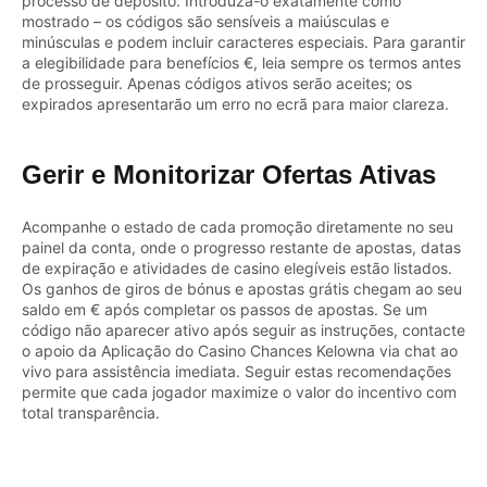
processo de depósito. Introduza-o exatamente como
mostrado – os códigos são sensíveis a maiúsculas e
minúsculas e podem incluir caracteres especiais. Para garantir
a elegibilidade para benefícios €, leia sempre os termos antes
de prosseguir. Apenas códigos ativos serão aceites; os
expirados apresentarão um erro no ecrã para maior clareza.
Gerir e Monitorizar Ofertas Ativas
Acompanhe o estado de cada promoção diretamente no seu
painel da conta, onde o progresso restante de apostas, datas
de expiração e atividades de casino elegíveis estão listados.
Os ganhos de giros de bónus e apostas grátis chegam ao seu
saldo em € após completar os passos de apostas. Se um
código não aparecer ativo após seguir as instruções, contacte
o apoio da Aplicação do Casino Chances Kelowna via chat ao
vivo para assistência imediata. Seguir estas recomendações
permite que cada jogador maximize o valor do incentivo com
total transparência.