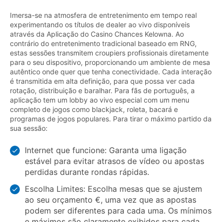
Imersa-se na atmosfera de entretenimento em tempo real
experimentando os títulos de dealer ao vivo disponíveis
através da Aplicação do Casino Chances Kelowna. Ao
contrário do entretenimento tradicional baseado em RNG,
estas sessões transmitem croupiers profissionais diretamente
para o seu dispositivo, proporcionando um ambiente de mesa
autêntico onde quer que tenha conectividade. Cada interação
é transmitida em alta definição, para que possa ver cada
rotação, distribuição e baralhar. Para fãs de português, a
aplicação tem um lobby ao vivo especial com um menu
completo de jogos como blackjack, roleta, bacará e
programas de jogos populares. Para tirar o máximo partido da
sua sessão:
Internet que funcione: Garanta uma ligação
estável para evitar atrasos de vídeo ou apostas
perdidas durante rondas rápidas.
Escolha Limites: Escolha mesas que se ajustem
ao seu orçamento €, uma vez que as apostas
podem ser diferentes para cada uma. Os mínimos
e máximos são claramente exibidos para cada