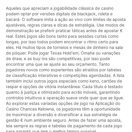
Aqueles que apreciam a jogabilidade clássica de casino
podem optar por versões digitais de blackjack, roleta e
bacará. O software imita a ação ao vivo com limites de aposta
ajustáveis, regras claras e dicas de estratégia. Use modos de
demonstração se preferir praticar táticas antes de apostar €
real. Estes jogos são bons tanto para sessões curtas como
longas, por isso todos podem encontrar o ritmo certo para
eles. Há muitos tipos de torneios e mesas de dinheiro na sala
de póquer. Pode jogar Texas Hold'em, Omaha ou variações
de draw, e as buy-ins são competitivas, por isso pode
encontrar uma que se ajuste ao seu orçamento. Tanto
jogadores novos como experientes são atraídos por tabelas
de classificação interativas e competições agendadas. A lista
também inclui outros jogos especiais como keno, cartões de
raspar e opções de vitória instantânea. Cada título é testado
quanto à justiça e otimizado para ecrãs móveis, garantindo
controlos intuitivos e operação suave onde quer que se ligue.
Ao explorar estas variadas opções de jogo na Aplicação do
Casino Chances Kelowna, os jogadores têm a oportunidade
de maximizar a diversão e diversificar a sua estratégia de
gestão € num ambiente seguro. Antes de fazer uma aposta,
leia sempre as regras e tabelas de pagamento de cada jogo
para garantir que tem o melhor tempo possível.