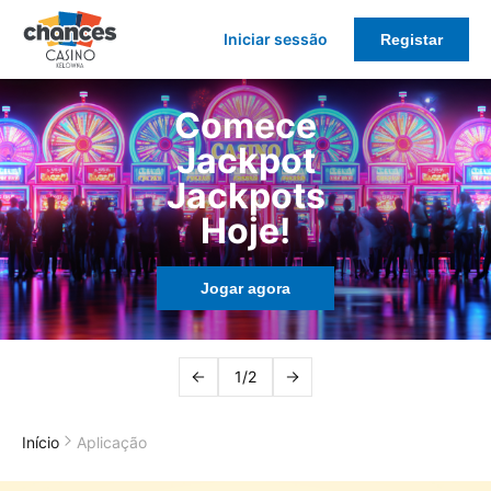
Iniciar sessão
Registar
Comece
Jackpot
Jackpots
Hoje!
Jogar agora
1/2
Início
Aplicação