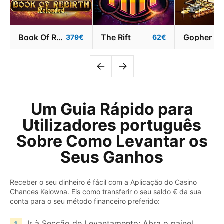
Book Of Rebirth Reloaded
The Rift
Gopher Go
379€
62€
Um Guia Rápido para
Utilizadores português
Sobre Como Levantar os
Seus Ganhos
Receber o seu dinheiro é fácil com a Aplicação do Casino
Chances Kelowna. Eis como transferir o seu saldo € da sua
conta para o seu método financeiro preferido:
Ir à Secção de Levantamento: Abra o painel