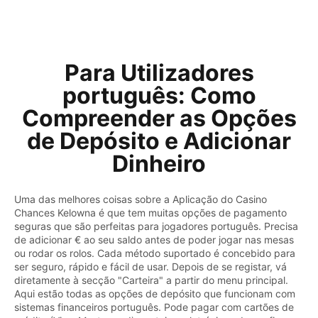
Para Utilizadores
português: Como
Compreender as Opções
de Depósito e Adicionar
Dinheiro
Uma das melhores coisas sobre a Aplicação do Casino
Chances Kelowna é que tem muitas opções de pagamento
seguras que são perfeitas para jogadores português. Precisa
de adicionar € ao seu saldo antes de poder jogar nas mesas
ou rodar os rolos. Cada método suportado é concebido para
ser seguro, rápido e fácil de usar. Depois de se registar, vá
diretamente à secção "Carteira" a partir do menu principal.
Aqui estão todas as opções de depósito que funcionam com
sistemas financeiros português. Pode pagar com cartões de