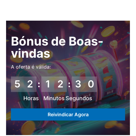
Bónus de Boas-
vindas
A oferta é válida:
5
2
1
2
2
8
:
:
Horas
Minutos
Segundos
Reivindicar Agora