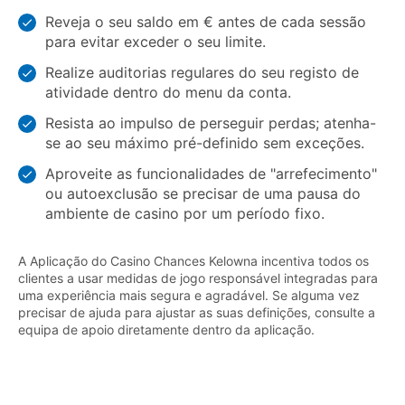
Reveja o seu saldo em € antes de cada sessão
para evitar exceder o seu limite.
Realize auditorias regulares do seu registo de
atividade dentro do menu da conta.
Resista ao impulso de perseguir perdas; atenha-
se ao seu máximo pré-definido sem exceções.
Aproveite as funcionalidades de "arrefecimento"
ou autoexclusão se precisar de uma pausa do
ambiente de casino por um período fixo.
A Aplicação do Casino Chances Kelowna incentiva todos os
clientes a usar medidas de jogo responsável integradas para
uma experiência mais segura e agradável. Se alguma vez
precisar de ajuda para ajustar as suas definições, consulte a
equipa de apoio diretamente dentro da aplicação.