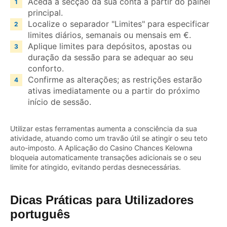
Aceda à secção da sua conta a partir do painel
principal.
Localize o separador "Limites" para especificar
limites diários, semanais ou mensais em €.
Aplique limites para depósitos, apostas ou
duração da sessão para se adequar ao seu
conforto.
Confirme as alterações; as restrições estarão
ativas imediatamente ou a partir do próximo
início de sessão.
Utilizar estas ferramentas aumenta a consciência da sua
atividade, atuando como um travão útil se atingir o seu teto
auto-imposto. A Aplicação do Casino Chances Kelowna
bloqueia automaticamente transações adicionais se o seu
limite for atingido, evitando perdas desnecessárias.
Dicas Práticas para Utilizadores
português