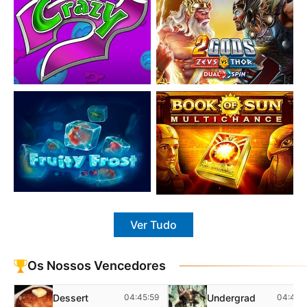
Ver Tudo
Os Nossos Vencedores
Dessert
04:45:59
Undergrad
04:45: