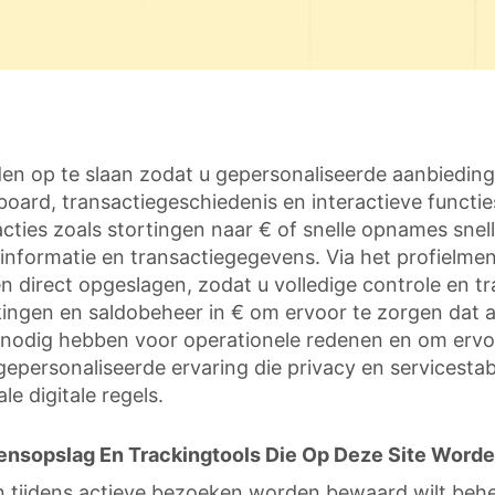
n op te slaan zodat u gepersonaliseerde aanbiedin
oard, transactiegeschiedenis en interactieve functi
es zoals stortingen naar € of snelle opnames sneller
nformatie en transactiegegevens. Via het profielmenu
en direct opgeslagen, zodat u volledige controle en 
kingen en saldobeheer in € om ervoor te zorgen dat a
nodig hebben voor operationele redenen en om ervoor
epersonaliseerde ervaring die privacy en servicestabi
e digitale regels.
nsopslag En Trackingtools Die Op Deze Site Worde
en tijdens actieve bezoeken worden bewaard wilt behe