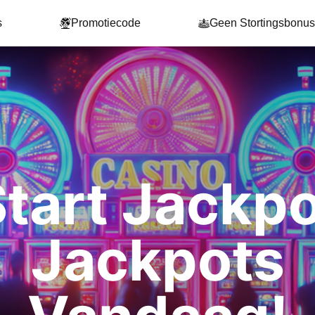
s
Promotiecode
Geen Stortingsbonus
tart Jackp
Jackpots