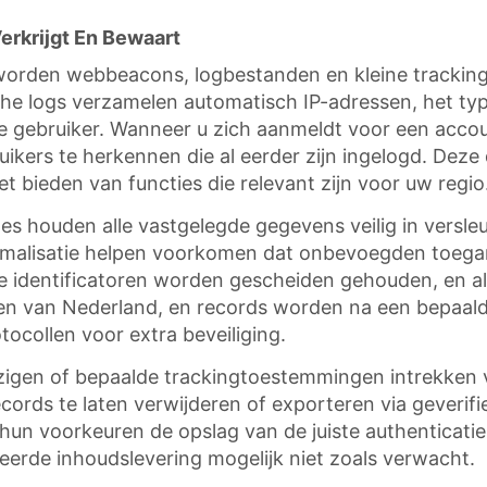
rkrijgt En Bewaart
 worden webbeacons, logbestanden en kleine tracki
sche logs verzamelen automatisch IP-adressen, het typ
e gebruiker. Wanneer u zich aanmeldt voor een accoun
ikers te herkennen die al eerder zijn ingelogd. Deze
t bieden van functies die relevant zijn voor uw regio
es houden alle vastgelegde gegevens veilig in versle
nimalisatie helpen voorkomen dat onbevoegden toega
e identificatoren worden gescheiden gehouden, en a
ten van Nederland, en records worden na een bepaalde
tocollen voor extra beveiliging.
en of bepaalde trackingtoestemmingen intrekken via 
ords te laten verwijderen of exporteren via geverifi
n voorkeuren de opslag van de juiste authenticati
eerde inhoudslevering mogelijk niet zoals verwacht.