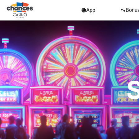
App
Bonu
S