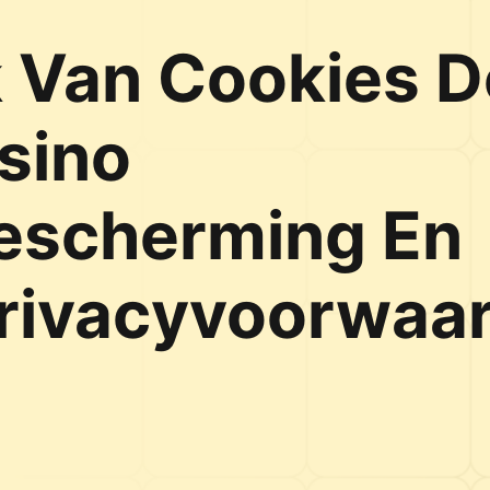
k Van Cookies D
sino
escherming En
privacyvoorwaa