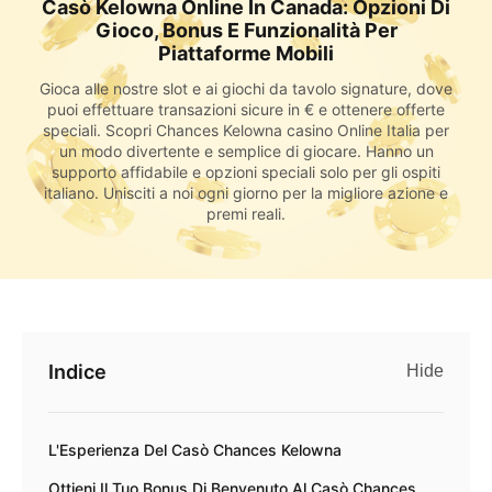
Casò Kelowna Online In Canada: Opzioni Di
Gioco, Bonus E Funzionalità Per
Piattaforme Mobili
Gioca alle nostre slot e ai giochi da tavolo signature, dove
puoi effettuare transazioni sicure in € e ottenere offerte
speciali. Scopri Chances Kelowna casino Online Italia per
un modo divertente e semplice di giocare. Hanno un
supporto affidabile e opzioni speciali solo per gli ospiti
italiano. Unisciti a noi ogni giorno per la migliore azione e
premi reali.
Indice
Hide
L'Esperienza Del Casò Chances Kelowna
Ottieni Il Tuo Bonus Di Benvenuto Al Casò Chances