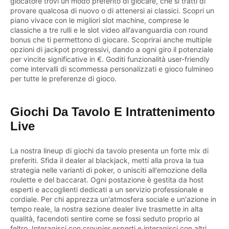
giocatore trovi un modo preferito di giocare, che si tratti di
provare qualcosa di nuovo o di attenersi ai classici. Scopri un
piano vivace con le migliori slot machine, comprese le
classiche a tre rulli e le slot video all'avanguardia con round
bonus che ti permettono di giocare. Scoprirai anche multiple
opzioni di jackpot progressivi, dando a ogni giro il potenziale
per vincite significative in €. Goditi funzionalità user-friendly
come intervalli di scommessa personalizzati e gioco fulmineo
per tutte le preferenze di gioco.
Giochi Da Tavolo E Intrattenimento
Live
La nostra lineup di giochi da tavolo presenta un forte mix di
preferiti. Sfida il dealer al blackjack, metti alla prova la tua
strategia nelle varianti di poker, o unisciti all'emozione della
roulette e del baccarat. Ogni postazione è gestita da host
esperti e accoglienti dedicati a un servizio professionale e
cordiale. Per chi apprezza un'atmosfera sociale e un'azione in
tempo reale, la nostra sezione dealer live trasmette in alta
qualità, facendoti sentire come se fossi seduto proprio al
feltro. Interagisci con croupier esperti e interagisci con altri