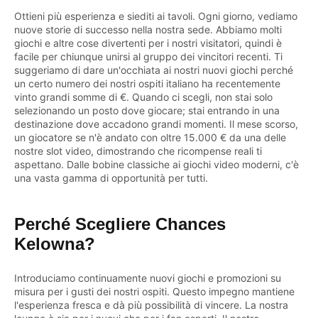
Ottieni più esperienza e siediti ai tavoli. Ogni giorno, vediamo
nuove storie di successo nella nostra sede. Abbiamo molti
giochi e altre cose divertenti per i nostri visitatori, quindi è
facile per chiunque unirsi al gruppo dei vincitori recenti. Ti
suggeriamo di dare un'occhiata ai nostri nuovi giochi perché
un certo numero dei nostri ospiti italiano ha recentemente
vinto grandi somme di €. Quando ci scegli, non stai solo
selezionando un posto dove giocare; stai entrando in una
destinazione dove accadono grandi momenti. Il mese scorso,
un giocatore se n'è andato con oltre 15.000 € da una delle
nostre slot video, dimostrando che ricompense reali ti
aspettano. Dalle bobine classiche ai giochi video moderni, c'è
una vasta gamma di opportunità per tutti.
Perché Scegliere Chances
Kelowna?
Introduciamo continuamente nuovi giochi e promozioni su
misura per i gusti dei nostri ospiti. Questo impegno mantiene
l'esperienza fresca e dà più possibilità di vincere. La nostra