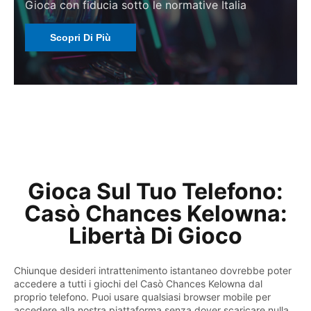
Gioca con fiducia sotto le normative Italia
Scopri Di Più
Gioca Sul Tuo Telefono:
Casò Chances Kelowna:
Libertà Di Gioco
Chiunque desideri intrattenimento istantaneo dovrebbe poter
accedere a tutti i giochi del Casò Chances Kelowna dal
proprio telefono. Puoi usare qualsiasi browser mobile per
accedere alla nostra piattaforma senza dover scaricare nulla