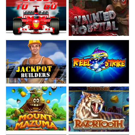
Le Parti Più Importanti Dell'Evento
Unisciti Ai Vincitori Del Casò Chances Kelowna: Le
Persone In Italia Stanno Guadagnando!
Perché Scegliere Chances Kelowna?
Processo Di Registrazione Pinnacle Per I Nuovi Utenti
Istruzioni Di Registrazione Passo Per Passo