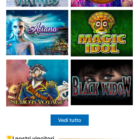
Vedi tutto
I nostri vincitori