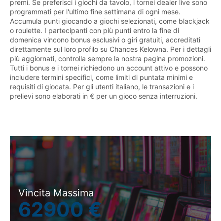
premi. Se preferisci i giochi da tavolo, i tornei dealer live sono
programmati per l'ultimo fine settimana di ogni mese.
Accumula punti giocando a giochi selezionati, come blackjack
o roulette. I partecipanti con più punti entro la fine di
domenica vincono bonus esclusivi o giri gratuiti, accreditati
direttamente sul loro profilo su Chances Kelowna. Per i dettagli
più aggiornati, controlla sempre la nostra pagina promozioni.
Tutti i bonus e i tornei richiedono un account attivo e possono
includere termini specifici, come limiti di puntata minimi e
requisiti di giocata. Per gli utenti italiano, le transazioni e i
prelievi sono elaborati in € per un gioco senza interruzioni.
Vincita Massima
62900 €