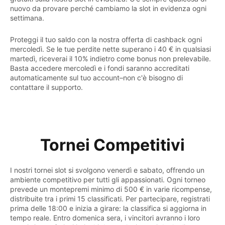
nuovo da provare perché cambiamo la slot in evidenza ogni
settimana.
Proteggi il tuo saldo con la nostra offerta di cashback ogni
mercoledì. Se le tue perdite nette superano i 40 € in qualsiasi
martedì, riceverai il 10% indietro come bonus non prelevabile.
Basta accedere mercoledì e i fondi saranno accreditati
automaticamente sul tuo account–non c'è bisogno di
contattare il supporto.
Tornei Competitivi
I nostri tornei slot si svolgono venerdì e sabato, offrendo un
ambiente competitivo per tutti gli appassionati. Ogni torneo
prevede un montepremi minimo di 500 € in varie ricompense,
distribuite tra i primi 15 classificati. Per partecipare, registrati
prima delle 18:00 e inizia a girare: la classifica si aggiorna in
tempo reale. Entro domenica sera, i vincitori avranno i loro